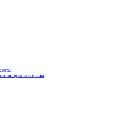
советы
ачинающим таксистам