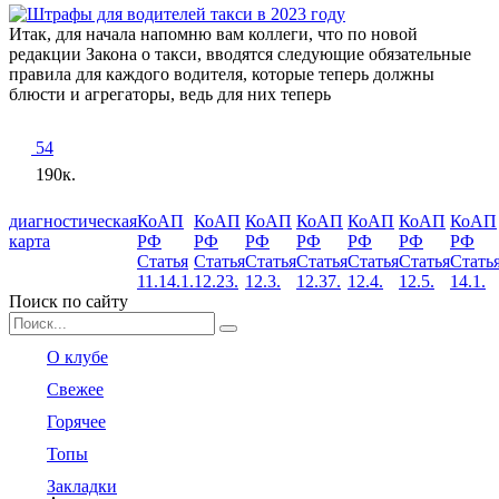
Итак, для начала напомню вам коллеги, что по новой
редакции Закона о такси, вводятся следующие обязательные
правила для каждого водителя, которые теперь должны
блюсти и агрегаторы, ведь для них теперь
54
190к.
диагностическая
КоАП
КоАП
КоАП
КоАП
КоАП
КоАП
КоАП
карта
РФ
РФ
РФ
РФ
РФ
РФ
РФ
Статья
Статья
Статья
Статья
Статья
Статья
Стать
11.14.1.
12.23.
12.3.
12.37.
12.4.
12.5.
14.1.
Поиск по сайту
Search
for:
О клубе
Свежее
Горячее
Топы
Закладки