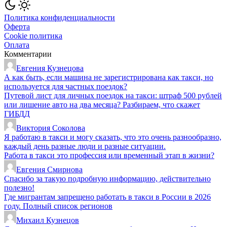
Политика конфиденциальности
Оферта
Cookie политика
Оплата
Комментарии
Евгения Кузнецова
А как быть, если машина не зарегистрирована как такси, но
используется для частных поездок?
Путевой лист для личных поездок на такси: штраф 500 рублей
или лишение авто на два месяца? Разбираем, что скажет
ГИБДД
Виктория Соколова
Я работаю в такси и могу сказать, что это очень разнообразно,
каждый день разные люди и разные ситуации.
Работа в такси это профессия или временный этап в жизни?
Евгения Смирнова
Спасибо за такую подробную информацию, действительно
полезно!
Где мигрантам запрещено работать в такси в России в 2026
году. Полный список регионов
Михаил Кузнецов