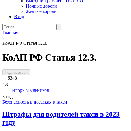
Выездной ремонт СПб и ЛО
Ночные дороги
Жёлтые короли
Вход
Search
for:
Главная
»
КоАП РФ Статья 12.3.
КоАП РФ Статья 12.3.
Подписаться
6348
4.9
Игорь Мыльников
3 года
Безопасность в поездках в такси
Штрафы для водителей такси в 2023
году