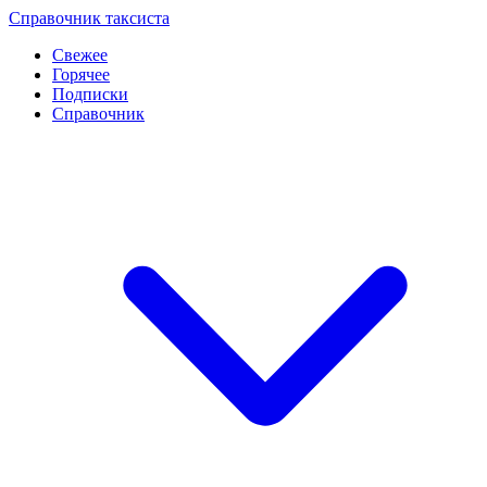
Перейти
Справочник таксиста
к
Свежее
контенту
Горячее
Подписки
Справочник