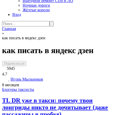
Выездной ремонт СПб и ЛО
Ночные дороги
Жёлтые короли
Вход
Search
for:
Главная
»
как писать в яндекс дзен
как писать в яндекс дзен
Подписаться
5945
4.7
Игорь Мыльников
8 месяцев
Блогеры таксисты
TL DR уже в такси: почему твои
лонгриды никто не дочитывает (даже
пассажиры в пробке)