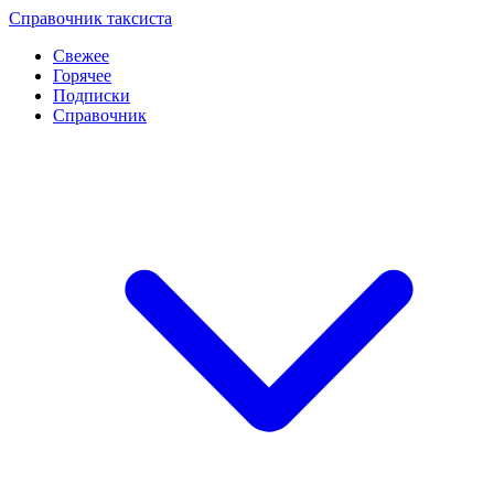
Перейти
Справочник таксиста
к
Свежее
контенту
Горячее
Подписки
Справочник