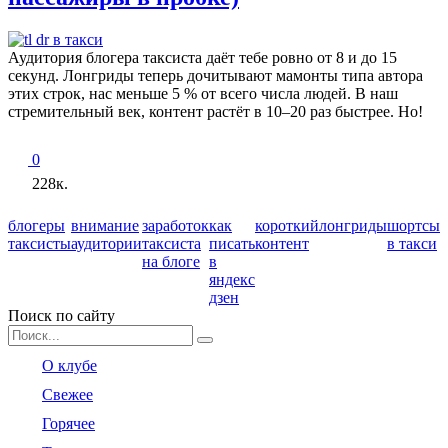
Аудитория блогера таксиста даёт тебе ровно от 8 и до 15
секунд. Лонгриды теперь дочитывают мамонты типа автора
этих строк, нас меньше 5 % от всего числа людей. В наш
стремительный век, контент растёт в 10–20 раз быстрее. Но!
0
228к.
блогеры
внимание
заработок
как
короткий
лонгриды
шортсы
таксисты
аудитории
таксиста
писать
контент
в такси
на блоге
в
яндекс
дзен
Поиск по сайту
Search
for:
О клубе
Свежее
Горячее