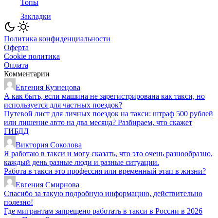
Топы
Закладки
Политика конфиденциальности
Оферта
Cookie политика
Оплата
Комментарии
Евгения Кузнецова
А как быть, если машина не зарегистрирована как такси, но
используется для частных поездок?
Путевой лист для личных поездок на такси: штраф 500 рублей
или лишение авто на два месяца? Разбираем, что скажет
ГИБДД
Виктория Соколова
Я работаю в такси и могу сказать, что это очень разнообразно,
каждый день разные люди и разные ситуации.
Работа в такси это профессия или временный этап в жизни?
Евгения Смирнова
Спасибо за такую подробную информацию, действительно
полезно!
Где мигрантам запрещено работать в такси в России в 2026