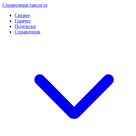
Перейти
Справочник таксиста
к
Свежее
контенту
Горячее
Подписки
Справочник