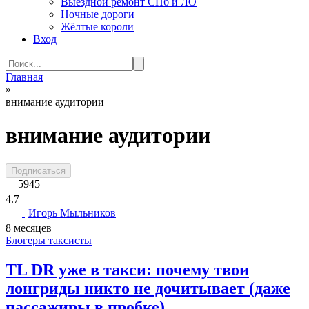
Выездной ремонт СПб и ЛО
Ночные дороги
Жёлтые короли
Вход
Search
for:
Главная
»
внимание аудитории
внимание аудитории
Подписаться
5945
4.7
Игорь Мыльников
8 месяцев
Блогеры таксисты
TL DR уже в такси: почему твои
лонгриды никто не дочитывает (даже
пассажиры в пробке)