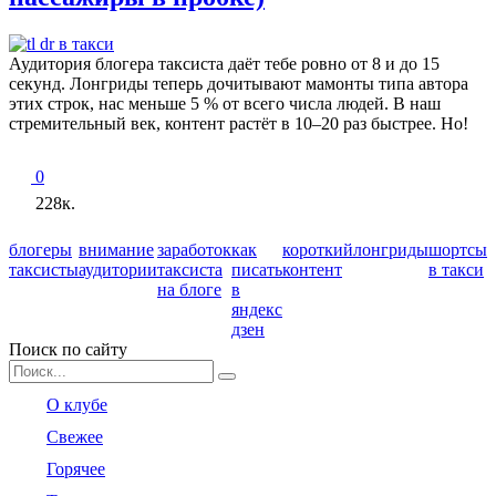
Аудитория блогера таксиста даёт тебе ровно от 8 и до 15
секунд. Лонгриды теперь дочитывают мамонты типа автора
этих строк, нас меньше 5 % от всего числа людей. В наш
стремительный век, контент растёт в 10–20 раз быстрее. Но!
0
228к.
блогеры
внимание
заработок
как
короткий
лонгриды
шортсы
таксисты
аудитории
таксиста
писать
контент
в такси
на блоге
в
яндекс
дзен
Поиск по сайту
Search
for:
О клубе
Свежее
Горячее