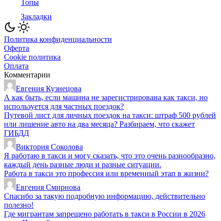
Топы
Закладки
Политика конфиденциальности
Оферта
Cookie политика
Оплата
Комментарии
Евгения Кузнецова
А как быть, если машина не зарегистрирована как такси, но
используется для частных поездок?
Путевой лист для личных поездок на такси: штраф 500 рублей
или лишение авто на два месяца? Разбираем, что скажет
ГИБДД
Виктория Соколова
Я работаю в такси и могу сказать, что это очень разнообразно,
каждый день разные люди и разные ситуации.
Работа в такси это профессия или временный этап в жизни?
Евгения Смирнова
Спасибо за такую подробную информацию, действительно
полезно!
Где мигрантам запрещено работать в такси в России в 2026