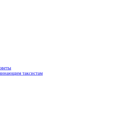
советы
ачинающим таксистам