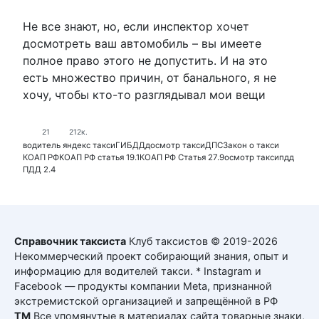
Не все знают, но, если инспектор хочет
досмотреть ваш автомобиль – вы имеете
полное право этого не допустить. И на это
есть множество причин, от банального, я не
хочу, чтобы кто-то разглядывал мои вещи
21
212к.
водитель яндекс такси
ГИБДД
досмотр такси
ДПС
Закон о такси
КОАП РФ
КОАП РФ статья 19.1
КОАП РФ Статья 27.9
осмотр такси
пдд
ПДД 2.4
Справочник таксиста
Клуб таксистов © 2019-2026
Некоммерческий проект собирающий знания, опыт и
информацию для водителей такси. * Instagram и
Facebook — продукты компании Meta, признанной
экстремистской организацией и запрещённой в РФ
ТМ
Все упомянутые в материалах сайта товарные знаки,