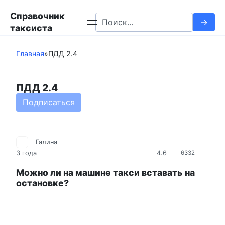
Перейти
Справочник
к
Search
таксиста
контенту
for:
Главная
»
ПДД 2.4
ПДД 2.4
Подписаться
Галина
4.6
3 года
6332
Можно ли на машине такси вставать на
остановке?