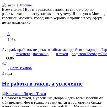
Всем привет! Вот я и решился выложить свою историю
работы в такси и рассуждения на эту тему. Я таксую в Москве,
коренной москвич, город знаю хорошо и пришел в эту сферу
целенаправленно.
8
197к.
Avtopark
заработок
неадекватный
пассажир
рейтинг
тариф
Та
таксиста
пассажир
в такси
водителя
Комфорт
Эк
6686
4.7
Олег Захаров
3 года
Не работа в такси, а увлечение
Не работа в такси, а увлечение Добрый день всем! Вообще-то
я бизнесмен. Чем я только не занимался и торговля на бирже,
и онлайн-маркетинг, и маленькая кофейня. Но не задалось, и