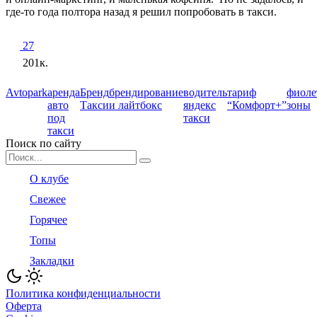
где-то года полтора назад я решил попробовать в такси.
27
201к.
Avtopark
аренда
Бренд
брендирование
водитель
тариф
фиоле
авто
Такси
и лайтбокс
яндекс
“Комфорт+”
зоны
под
такси
такси
Поиск по сайту
Search
for:
О клубе
Свежее
Горячее
Топы
Закладки
Политика конфиденциальности
Оферта