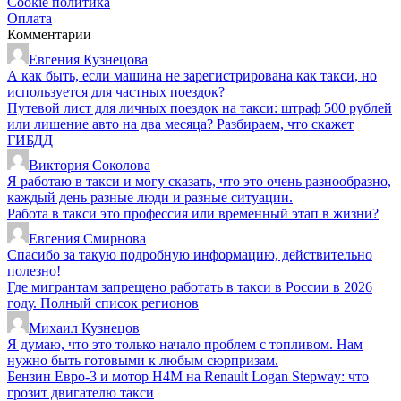
Cookie политика
Оплата
Комментарии
Евгения Кузнецова
А как быть, если машина не зарегистрирована как такси, но
используется для частных поездок?
Путевой лист для личных поездок на такси: штраф 500 рублей
или лишение авто на два месяца? Разбираем, что скажет
ГИБДД
Виктория Соколова
Я работаю в такси и могу сказать, что это очень разнообразно,
каждый день разные люди и разные ситуации.
Работа в такси это профессия или временный этап в жизни?
Евгения Смирнова
Спасибо за такую подробную информацию, действительно
полезно!
Где мигрантам запрещено работать в такси в России в 2026
году. Полный список регионов
Михаил Кузнецов
Я думаю, что это только начало проблем с топливом. Нам
нужно быть готовыми к любым сюрпризам.
Бензин Евро-3 и мотор H4M на Renault Logan Stepway: что
грозит двигателю такси