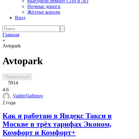
Выездной ремонт СПб и ЛО
Ночные дороги
Жёлтые короли
Вход
Search
for:
Главная
»
Avtopark
Avtopark
Подписаться
5914
4.6
VadimVadimov
2 года
Как я работаю в Яндекс Такси в
Москве в трёх тарифах Эконом,
Комфорт и Комфорт+