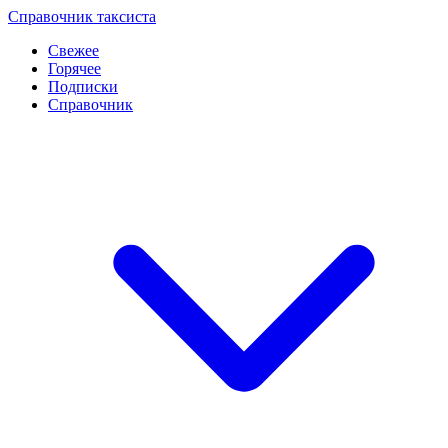
Перейти
Справочник таксиста
к
Свежее
контенту
Горячее
Подписки
Справочник