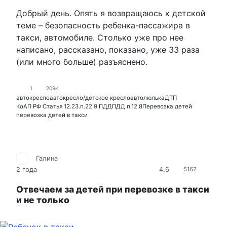
Добрый день. Опять я возвращаюсь к детской
теме – безопасность ребенка-пассажира в
такси, автомобиле. Столько уже про нее
написано, рассказано, показано, уже 33 раза
(или много больше) разъяснено.
1
209к.
автокресло
автокресло/детское кресло
автолюлька
ДТП
КоАП РФ Статья 12.23.
п.22.9 ПДД
ПДД п.12.8
Перевозка детей
перевозка детей в такси
Галина
4.6
2 года
5162
Отвечаем за детей при перевозке в такси
и не только