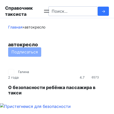
Перейти
Справочник
к
Search
таксиста
контенту
for:
Главная
»
автокресло
автокресло
Подписаться
Галина
4.7
2 года
6573
О безопасности ребёнка пассажира в
такси