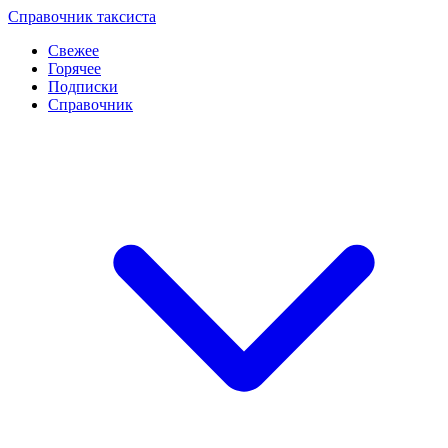
Перейти
Справочник таксиста
к
Свежее
контенту
Горячее
Подписки
Справочник