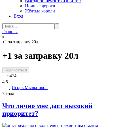
Выездной ремонт СПб и ЛО
Ночные дороги
Жёлтые короли
Вход
Search
for:
Главная
»
+1 за заправку 20л
+1 за заправку 20л
Подписаться
6474
4.5
Игорь Мыльников
3 года
Что лично мне дает высокий
приоритет?