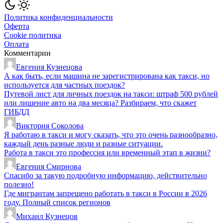
Политика конфиденциальности
Оферта
Cookie политика
Оплата
Комментарии
Евгения Кузнецова
А как быть, если машина не зарегистрирована как такси, но
используется для частных поездок?
Путевой лист для личных поездок на такси: штраф 500 рублей
или лишение авто на два месяца? Разбираем, что скажет
ГИБДД
Виктория Соколова
Я работаю в такси и могу сказать, что это очень разнообразно,
каждый день разные люди и разные ситуации.
Работа в такси это профессия или временный этап в жизни?
Евгения Смирнова
Спасибо за такую подробную информацию, действительно
полезно!
Где мигрантам запрещено работать в такси в России в 2026
году. Полный список регионов
Михаил Кузнецов