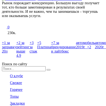
Рынок порождает конкуренцию. Большую выгоду получает
тот, кто больше замотивирован в результатах своей
деятельности. И не важно, чем ты занимаешься – торгуешь
или оказываешь услуги.
0
230к.
+1 за
+2 за
+3
+5
+7 за
автомобиль
автом
заправку
рейтинг
за
Платина
брендирование
2019г +2
2020г
20л
выше
стаж
и лайтбокс
4.9
Поиск по сайту
Search
for:
О клубе
Свежее
Горячее
Топы
Закладки