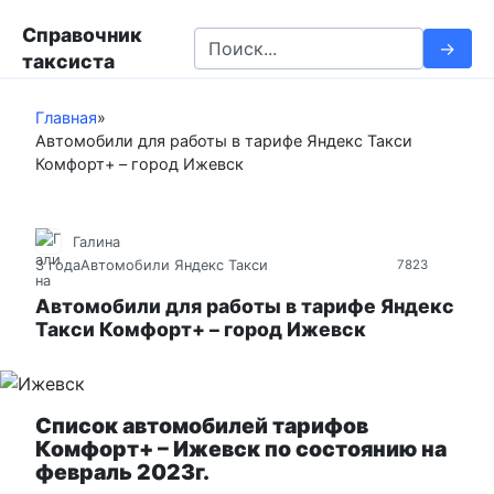
П
Справочник
е
S
таксиста
р
e
е
a
й
Главная
»
r
Автомобили для работы в тарифе Яндекс Такси
т
c
Комфорт+ – город Ижевск
и
h
к
f
к
o
Галина
о
r
3 года
Автомобили Яндекс Такси
7823
н
:
т
Автомобили для работы в тарифе Яндекс
Такси Комфорт+ – город Ижевск
е
н
т
у
Список автомобилей тарифов
Комфорт+ – Ижевск по состоянию на
февраль 2023г.