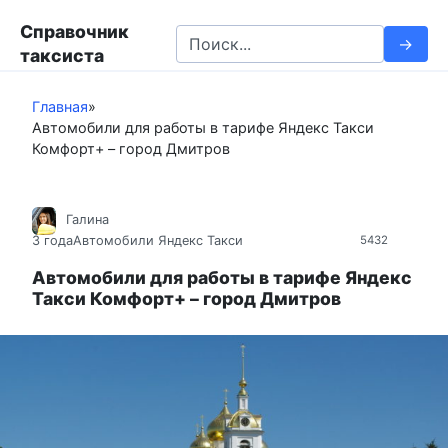
П
Справочник
е
S
таксиста
р
e
е
a
й
Главная
»
r
Автомобили для работы в тарифе Яндекс Такси
т
c
Комфорт+ – город Дмитров
и
h
к
f
к
o
Галина
о
r
3 года
Автомобили Яндекс Такси
5432
н
:
т
Автомобили для работы в тарифе Яндекс
Такси Комфорт+ – город Дмитров
е
н
т
у