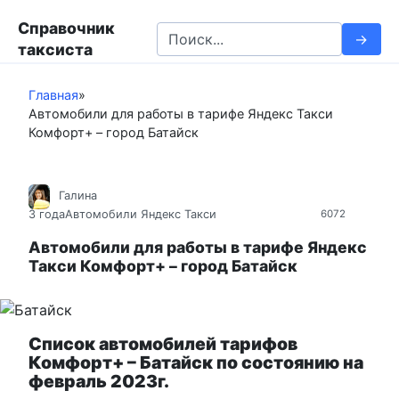
П
Справочник
е
S
таксиста
р
e
е
a
й
Главная
»
r
Автомобили для работы в тарифе Яндекс Такси
т
c
Комфорт+ – город Батайск
и
h
к
f
к
o
Галина
о
r
3 года
Автомобили Яндекс Такси
6072
н
:
т
Автомобили для работы в тарифе Яндекс
Такси Комфорт+ – город Батайск
е
н
т
у
Список автомобилей тарифов
Комфорт+ – Батайск по состоянию на
февраль 2023г.