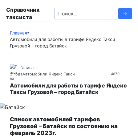
П
Справочник
е
S
таксиста
р
e
е
a
й
Главная
»
r
Автомобили для работы в тарифе Яндекс Такси
т
c
Грузовой – город Батайск
и
h
к
f
к
o
Галина
о
r
3 года
Автомобили Яндекс Такси
4870
н
:
т
Автомобили для работы в тарифе Яндекс
Такси Грузовой – город Батайск
е
н
т
у
Список автомобилей тарифов
Грузовой – Батайск по состоянию на
февраль 2023г.