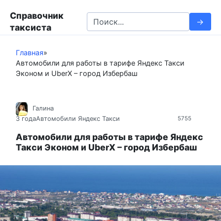
П
Справочник
е
S
таксиста
р
e
е
a
й
Главная
»
r
Автомобили для работы в тарифе Яндекс Такси
т
c
Эконом и UberX – город Избербаш
и
h
к
f
к
o
Галина
о
r
3 года
Автомобили Яндекс Такси
5755
н
:
т
Автомобили для работы в тарифе Яндекс
Такси Эконом и UberX – город Избербаш
е
н
т
у