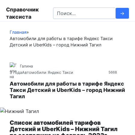
П
Справочник
е
S
таксиста
р
e
е
a
й
Главная
»
r
Автомобили для работы в тарифе Яндекс Такси
т
c
Детский и UberKids – город Нижний Тагил
и
h
к
f
к
o
Галина
о
r
3 года
Автомобили Яндекс Такси
5668
н
:
т
Автомобили для работы в тарифе Яндекс
Такси Детский и UberKids – город Нижний
е
Тагил
н
т
у
Список автомобилей тарифов
Детский и UberKids – Нижний Тагил