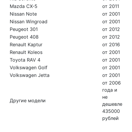
Mazda CX-5
от 2011
Nissan Note
от 2001
Nissan Wingroad
от 2001
Peugeot 301
от 2012
Peugeot 408
от 2012
Renault Kaptur
от 2016
Renault Koleos
от 2001
Toyota RAV 4
от 2001
Volkswagen Golf
от 2001
Volkswagen Jetta
от 2001
от 2006
года и
не
Другие модели
дешевле
435000
рублей