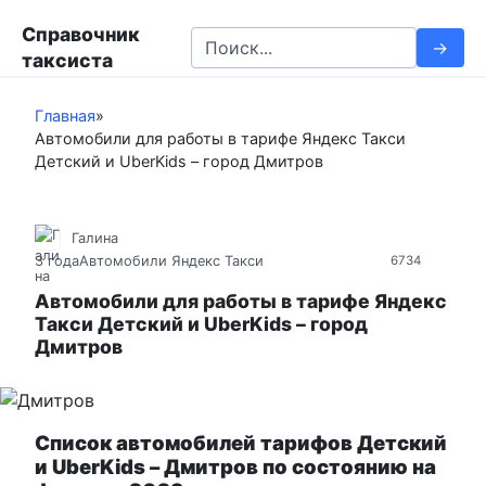
П
Справочник
е
S
таксиста
р
e
е
a
й
Главная
»
r
Автомобили для работы в тарифе Яндекс Такси
т
c
Детский и UberKids – город Дмитров
и
h
к
f
к
o
Галина
о
r
3 года
Автомобили Яндекс Такси
6734
н
:
т
Автомобили для работы в тарифе Яндекс
Такси Детский и UberKids – город
е
Дмитров
н
т
у
Список автомобилей тарифов Детский
и UberKids – Дмитров по состоянию на