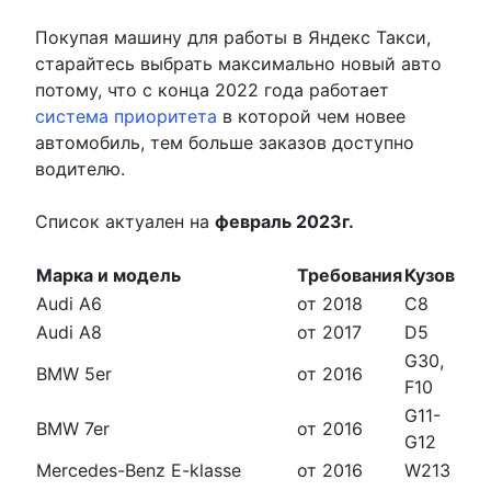
Покупая машину для работы в Яндекс Такси,
старайтесь выбрать максимально новый авто
потому, что с конца 2022 года работает
система приоритета
в которой чем новее
автомобиль, тем больше заказов доступно
водителю.
Список актуален на
февраль 2023г.
Марка и модель
Требования
Кузов
Audi A6
от 2018
C8
Audi A8
от 2017
D5
G30,
BMW 5er
от 2016
F10
G11-
BMW 7er
от 2016
G12
Mercedes-Benz E-klasse
от 2016
W213