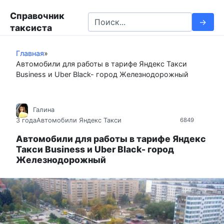
П
Справочник
е
S
таксиста
р
e
е
a
й
Главная
»
r
Автомобили для работы в тарифе Яндекс Такси
т
c
Business и Uber Black- город Железнодорожный
и
h
к
f
к
o
Галина
о
r
3 года
Автомобили Яндекс Такси
6849
н
:
т
Автомобили для работы в тарифе Яндекс
Такси Business и Uber Black- город
е
Железнодорожный
н
т
у