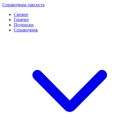
Перейти
Справочник таксиста
к
Свежее
контенту
Горячее
Подписки
Справочник