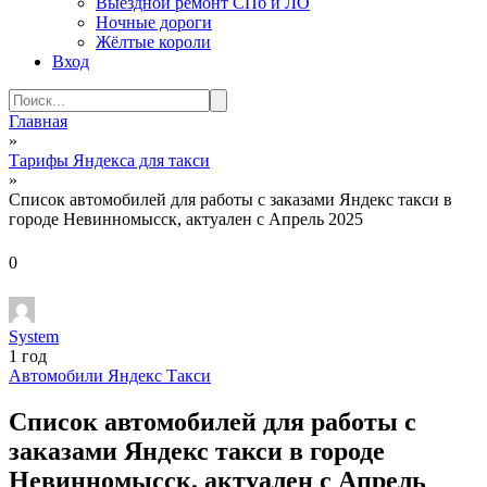
Выездной ремонт СПб и ЛО
Ночные дороги
Жёлтые короли
Вход
Search
for:
Главная
»
Тарифы Яндекса для такси
»
Список автомобилей для работы с заказами Яндекс такси в
городе Невинномысск, актуален с Апрель 2025
0
System
1 год
Автомобили Яндекс Такси
Список автомобилей для работы с
заказами Яндекс такси в городе
Невинномысск, актуален с Апрель