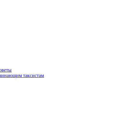
советы
ачинающим таксистам