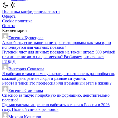
Политика конфиденциальности
Оферта
Cookie политика
Оплата
Комментарии
Евгения Кузнецова
А как быть, если машина не зарегистрирована как такси, но
используется для частных поездок?
Путевой лист для личных поездок на такси: штраф 500 рублей
или лишение авто на два месяца? Разбираем, что скажет
ГИБДД
Виктория Соколова
Я работаю в такси и могу сказать, что это очень разнообразно,
каждый день разные люди и разные ситуации.
Работа в такси это профессия или временный этап в жизни?
Евгения Смирнова
Спасибо за такую подробную информацию, действительно
полезно!
Где мигрантам запрещено работать в такси в России в 2026
году. Полный список регионов
Михаил Кузнецов