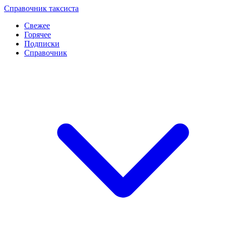
Перейти
Справочник таксиста
к
Свежее
контенту
Горячее
Подписки
Справочник