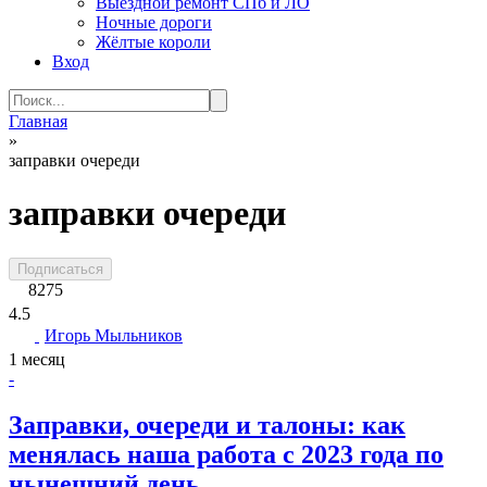
Выездной ремонт СПб и ЛО
Ночные дороги
Жёлтые короли
Вход
Search
for:
Главная
»
заправки очереди
заправки очереди
Подписаться
8275
4.5
Игорь Мыльников
1 месяц
-
Заправки, очереди и талоны: как
менялась наша работа с 2023 года по
нынешний день