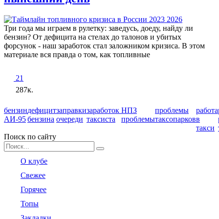
Три года мы играем в рулетку: заведусь, доеду, найду ли
бензин? От дефицита на стелах до талонов и убитых
форсунок - наш заработок стал заложником кризиса. В этом
материале вся правда о том, как топливные
21
287к.
бензин
дефицит
заправки
заработок
НПЗ
проблемы
работа
АИ-95
бензина
очереди
таксиста
проблемы
таксопарков
в
такси
Поиск по сайту
Search
for:
О клубе
Свежее
Горячее
Топы
Закладки