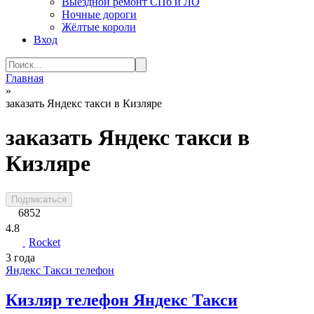
Выездной ремонт СПб и ЛО
Ночные дороги
Жёлтые короли
Вход
Search
for:
Главная
»
заказать Яндекс такси в Кизляре
заказать Яндекс такси в
Кизляре
Подписаться
6852
4.8
Rocket
3 года
Яндекс Такси телефон
Кизляр телефон Яндекс Такси