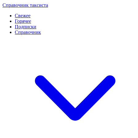
Перейти
Справочник таксиста
к
Свежее
контенту
Горячее
Подписки
Справочник