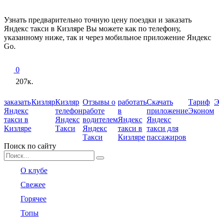
Узнать предварительно точную цену поездки и заказать
Яндекс такси в Кизляре Вы можете как по телефону,
указанному ниже, так и через мобильное приложение Яндекс
Go.
0
207к.
заказать
Кизляр
Кизляр
Отзывы о
работать
Скачать
Тариф
Э
Яндекс
телефон
работе
в
приложение
Эконом
такси в
Яндекс
водителем
Яндекс
Яндекс
Кизляре
Такси
Яндекс
такси в
такси для
Такси
Кизляре
пассажиров
Поиск по сайту
Search
for:
О клубе
Свежее
Горячее
Топы