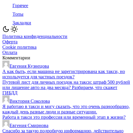
Горячее
Топы
Закладки
Политика конфиденциальности
Оферта
Cookie политика
Оплата
Комментарии
Евгения Кузнецова
А как быть, если машина не зарегистрирована как такси, но
используется для частных поездок?
Путевой лист для личных поездок на такси: штраф 500 рублей
или лишение авто на два месяца? Разбираем, что скажет
ГИБДД
Виктория Соколова
Я работаю в такси и могу сказать, что это очень разнообразно,
каждый день разные люди и разные ситуации.
Работа в такси это профессия или временный этап в жизни?
Евгения Смирнова
Спасибо за такую подробную информацию, действительно