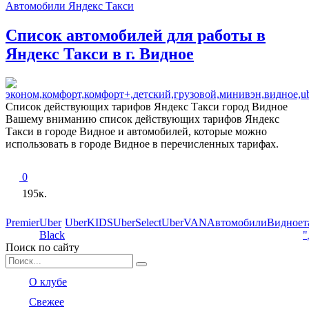
Автомобили Яндекс Такси
Список автомобилей для работы в
Яндекс Такси в г. Видное
Список действующих тарифов Яндекс Такси город Видное
Вашему вниманию список действующих тарифов Яндекс
Такси в городе Видное и автомобилей, которые можно
использовать в городе Видное в перечисленных тарифах.
0
195к.
Premier
Uber
UberKIDS
UberSelect
UberVAN
Автомобили
Видное
т
Black
"
Поиск по сайту
Search
for:
О клубе
Свежее