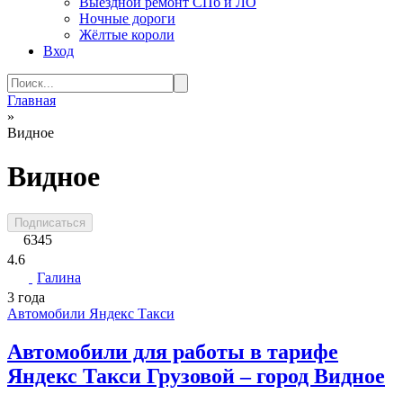
Выездной ремонт СПб и ЛО
Ночные дороги
Жёлтые короли
Вход
Search
for:
Главная
»
Видное
Видное
Подписаться
6345
4.6
Галина
3 года
Автомобили Яндекс Такси
Автомобили для работы в тарифе
Яндекс Такси Грузовой – город Видное