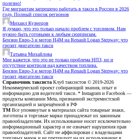
полезно!
Где мигрантам запрещено работать в такси в России в 2026
году. Полный список регионов
Михаил Кузнецов
Я думаю, что это только начало проблем с топливом. Нам
нужно быть готовыми к любым сюрпризам.
Бензин Евро-3 и мотор H4M на Renault Logan Stepway: что
грозит двигателю такси
Татьяна Михайлова
Мне кажется, что это не только проблема НПЗ, но и
отсутствие контроля над качеством топлива.
Бензин Евро-3 и мотор H4M на Renault Logan Stepway: что
грозит двигателю такси
Справочник таксиста
Клуб таксистов © 2019-2026
Некоммерческий проект собирающий знания, опыт и
информацию для водителей такси. * Instagram и Facebook —
продукты компании Meta, признанной экстремистской
организацией и запрещённой в РФ
ТМ
Все упомянутые в материалах сайта товарные знаки,
логотипы и торговые марки принадлежат их законным
правообладателям. Их использование носит исключительно
информационный характер и не означает нарушения прав
правообладателей. Сайт не аффилирован с владельцами
торговых марок и не претендует на их использование в