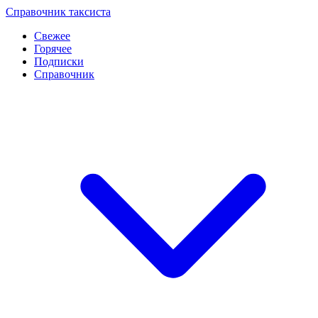
Перейти
Справочник таксиста
к
Свежее
контенту
Горячее
Подписки
Справочник