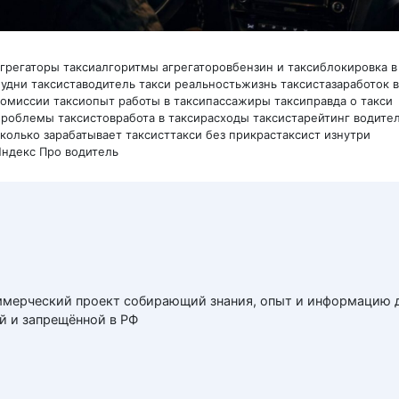
агрегаторы такси
алгоритмы агрегаторов
бензин и такси
блокировка в
будни таксиста
водитель такси реальность
жизнь таксиста
заработок в
комиссии такси
опыт работы в такси
пассажиры такси
правда о такси
проблемы таксистов
работа в такси
расходы таксиста
рейтинг водите
сколько зарабатывает таксист
такси без прикрас
таксист изнутри
Яндекс Про водитель
мерческий проект собирающий знания, опыт и информацию дл
й и запрещённой в РФ
 логотипы и торговые марки принадлежат их законным правоо
правообладателей. Сайт не аффилирован с владельцами торго