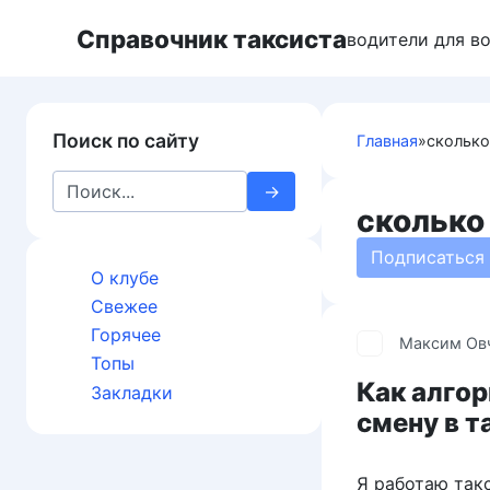
Перейти
Справочник таксиста
к
водители для в
контенту
Поиск по сайту
Главная
»
сколько
Search
for:
сколько
Подписаться
О клубе
Свежее
Горячее
Максим Ов
Топы
Как алго
Закладки
смену в т
Я работаю такс