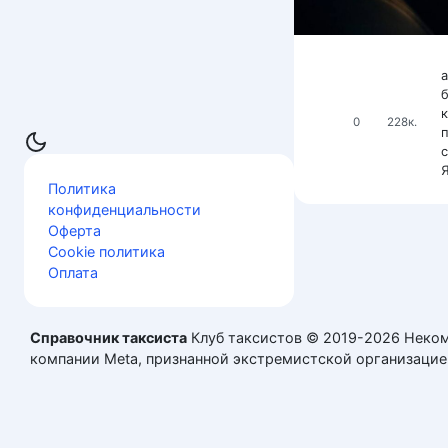
0
228к.
Политика
конфиденциальности
Оферта
Cookie политика
Оплата
Справочник таксиста
Клуб таксистов © 2019-2026 Неком
компании Meta, признанной экстремистской организацие
ТМ
Все упомянутые в материалах сайта товарные знаки,
информационный характер и не означает нарушения прав 
коммерческих целях.
ПК Справочник Таксиста
Политика конфиденциальности