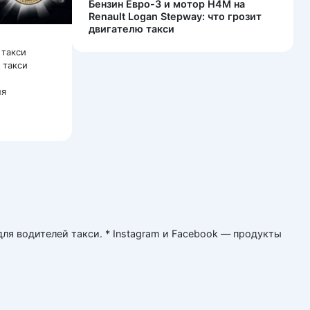
Бензин Евро-3 и мотор H4M на
Renault Logan Stepway: что грозит
двигателю такси
 такси
 такси
ля
я водителей такси. * Instagram и Facebook — продукты
бладателям. Их использование носит исключительно
вых марок и не претендует на их использование в