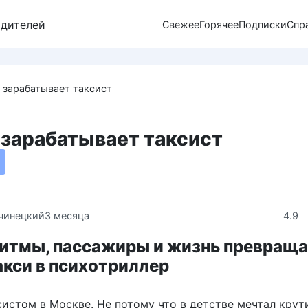
одителей
Свежее
Горячее
Подписки
Спр
 зарабатывает таксист
 зарабатывает таксист
4.9
чинецкий
3 месяца
ритмы, пассажиры и жизнь превращ
акси в психотриллер
истом в Москве. Не потому что в детстве мечтал крут