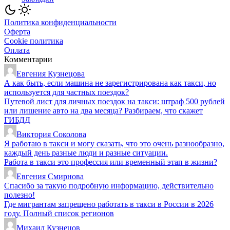
Политика конфиденциальности
Оферта
Cookie политика
Оплата
Комментарии
Евгения Кузнецова
А как быть, если машина не зарегистрирована как такси, но
используется для частных поездок?
Путевой лист для личных поездок на такси: штраф 500 рублей
или лишение авто на два месяца? Разбираем, что скажет
ГИБДД
Виктория Соколова
Я работаю в такси и могу сказать, что это очень разнообразно,
каждый день разные люди и разные ситуации.
Работа в такси это профессия или временный этап в жизни?
Евгения Смирнова
Спасибо за такую подробную информацию, действительно
полезно!
Где мигрантам запрещено работать в такси в России в 2026
году. Полный список регионов
Михаил Кузнецов