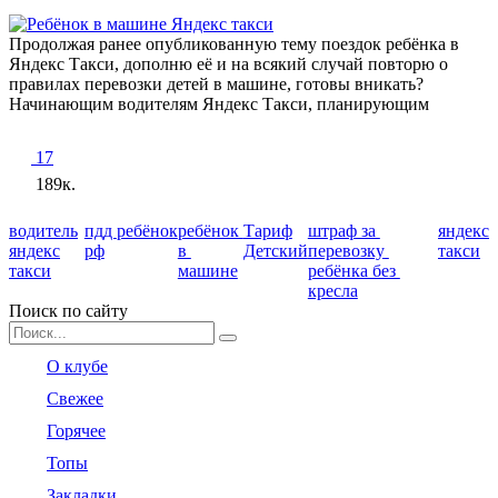
Продолжая ранее опубликованную тему поездок ребёнка в
Яндекс Такси, дополню её и на всякий случай повторю о
правилах перевозки детей в машине, готовы вникать?
Начинающим водителям Яндекс Такси, планирующим
17
189к.
водитель
пдд
ребёнок
ребёнок
Тариф
штраф за
яндекс
яндекс
рф
в
Детский
перевозку
такси
такси
машине
ребёнка без
кресла
Поиск по сайту
Search
for:
О клубе
Свежее
Горячее
Топы
Закладки