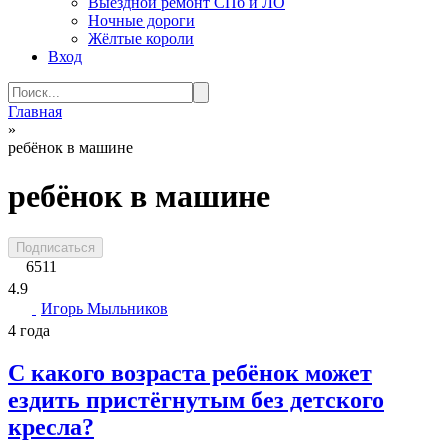
Выездной ремонт СПб и ЛО
Ночные дороги
Жёлтые короли
Вход
Search
for:
Главная
»
ребёнок в машине
ребёнок в машине
Подписаться
6511
4.9
Игорь Мыльников
4 года
С какого возраста ребёнок может
ездить пристёгнутым без детского
кресла?