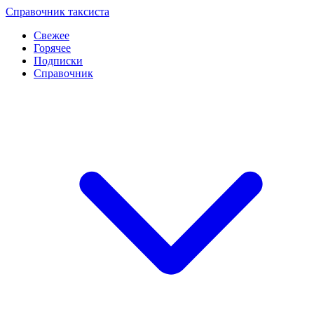
Перейти
Справочник таксиста
к
Свежее
контенту
Горячее
Подписки
Справочник