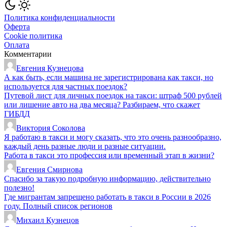
Политика конфиденциальности
Оферта
Cookie политика
Оплата
Комментарии
Евгения Кузнецова
А как быть, если машина не зарегистрирована как такси, но
используется для частных поездок?
Путевой лист для личных поездок на такси: штраф 500 рублей
или лишение авто на два месяца? Разбираем, что скажет
ГИБДД
Виктория Соколова
Я работаю в такси и могу сказать, что это очень разнообразно,
каждый день разные люди и разные ситуации.
Работа в такси это профессия или временный этап в жизни?
Евгения Смирнова
Спасибо за такую подробную информацию, действительно
полезно!
Где мигрантам запрещено работать в такси в России в 2026
году. Полный список регионов
Михаил Кузнецов