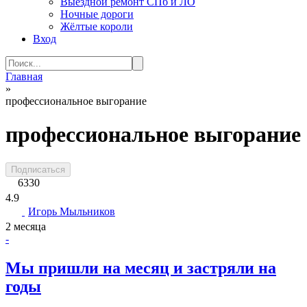
Выездной ремонт СПб и ЛО
Ночные дороги
Жёлтые короли
Вход
Search
for:
Главная
»
профессиональное выгорание
профессиональное выгорание
Подписаться
6330
4.9
Игорь Мыльников
2 месяца
-
Мы пришли на месяц и застряли на
годы