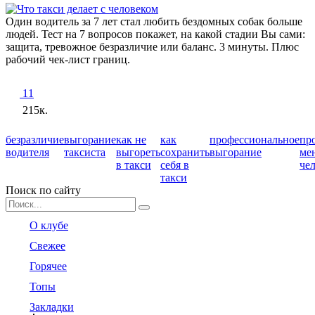
Один водитель за 7 лет стал любить бездомных собак больше
людей. Тест на 7 вопросов покажет, на какой стадии Вы сами:
защита, тревожное безразличие или баланс. 3 минуты. Плюс
рабочий чек-лист границ.
11
215к.
безразличие
выгорание
как не
как
профессиональное
пр
водителя
таксиста
выгореть
сохранить
выгорание
ме
в такси
себя в
че
такси
Поиск по сайту
Search
for:
О клубе
Свежее
Горячее
Топы
Закладки