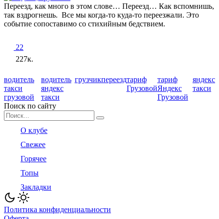
Переезд, как много в этом слове… Переезд… Как вспомнишь,
так вздрогнешь. Все мы когда-то куда-то переезжали. Это
событие сопоставимо со стихийным бедствием.
22
227к.
водитель
водитель
грузчик
переезд
тариф
тариф
яндекс
такси
яндекс
Грузовой
Яндекс
такси
грузовой
такси
Грузовой
Поиск по сайту
Search
for:
О клубе
Свежее
Горячее
Топы
Закладки
Политика конфиденциальности
Оферта