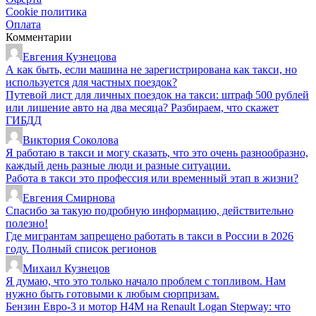
Cookie политика
Оплата
Комментарии
Евгения Кузнецова
А как быть, если машина не зарегистрирована как такси, но
используется для частных поездок?
Путевой лист для личных поездок на такси: штраф 500 рублей
или лишение авто на два месяца? Разбираем, что скажет
ГИБДД
Виктория Соколова
Я работаю в такси и могу сказать, что это очень разнообразно,
каждый день разные люди и разные ситуации.
Работа в такси это профессия или временный этап в жизни?
Евгения Смирнова
Спасибо за такую подробную информацию, действительно
полезно!
Где мигрантам запрещено работать в такси в России в 2026
году. Полный список регионов
Михаил Кузнецов
Я думаю, что это только начало проблем с топливом. Нам
нужно быть готовыми к любым сюрпризам.
Бензин Евро-3 и мотор H4M на Renault Logan Stepway: что