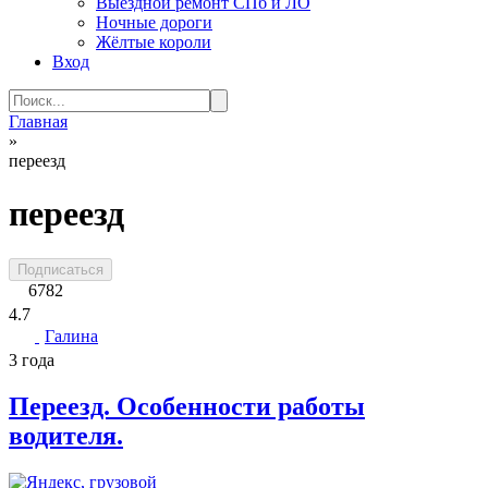
Выездной ремонт СПб и ЛО
Ночные дороги
Жёлтые короли
Вход
Search
for:
Главная
»
переезд
переезд
Подписаться
6782
4.7
Галина
3 года
Переезд. Особенности работы
водителя.