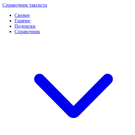
Перейти
Справочник таксиста
к
Свежее
контенту
Горячее
Подписки
Справочник