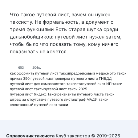
Что такое путевой лист, зачем он нужен
таксисту. Не формальность, а документ с
тремя функциями Есть старая шутка среди
дальнобойщиков: путевой лист нужен затем,
чтобы было что показать тому, кому ничего
показывать не хочется.
653
204к.
как оформить путевой лист такси
предрейсовый медосмотр такси
приказ 390 путевой лист
проверка путевого листа ГИБДД
путевой лист для самозанятого таксиста
путевой лист ИП такси
путевой лист такси
путевой лист такси 2025
путевой лист Яндекс Такси
реквизиты путевого листа такси
штраф за отсутствие путевого листа
штраф МАДИ такси
электронный путевой лист такси
Справочник таксиста
Клуб таксистов © 2019-2026