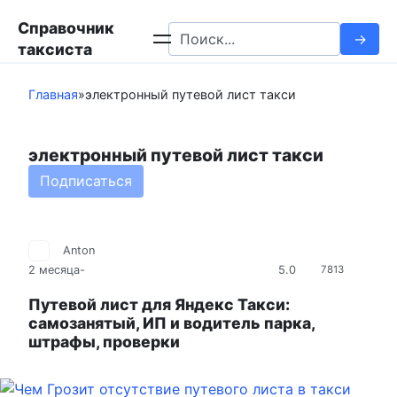
Перейти
Справочник
к
Search
таксиста
контенту
for:
Главная
»
электронный путевой лист такси
электронный путевой лист такси
Подписаться
Anton
5.0
2 месяца
-
7813
Путевой лист для Яндекс Такси:
самозанятый, ИП и водитель парка,
штрафы, проверки