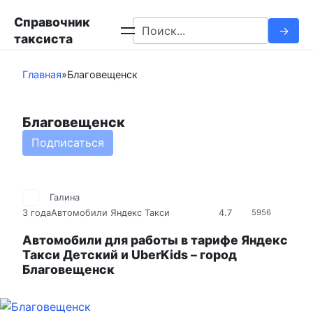
Перейти
Справочник
к
Search
таксиста
контенту
for:
Главная
»
Благовещенск
Благовещенск
Подписаться
Галина
4.7
3 года
Автомобили Яндекс Такси
5956
Автомобили для работы в тарифе Яндекс
Такси Детский и UberKids – город
Благовещенск