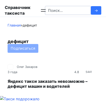
Перейти
Справочник
к
Search
таксиста
контенту
for:
Главная
»
дефицит
дефицит
Подписаться
Олег Захаров
4.8
3 года
5441
Яндекс такси заказать невозможно –
дефицит машин и водителей