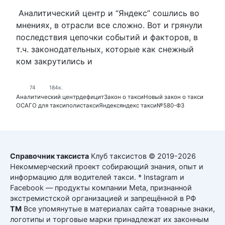
Аналитический центр и “Яндекс” сошлись во
мнениях, в отрасли все сложно. Вот и грянули
последствия цепочки событий и факторов, в
т.ч. законодательных, которые как снежный
ком закрутились и
74
184к.
Аналитический центр
дефицит
Закон о такси
Новый закон о такси
ОСАГО для такси
полис
такси
Яндекс
яндекс такси
№580-ФЗ
Справочник таксиста
Клуб таксистов © 2019-2026
Некоммерческий проект собирающий знания, опыт и
информацию для водителей такси. * Instagram и
Facebook — продукты компании Meta, признанной
экстремистской организацией и запрещённой в РФ
ТМ
Все упомянутые в материалах сайта товарные знаки,
логотипы и торговые марки принадлежат их законным