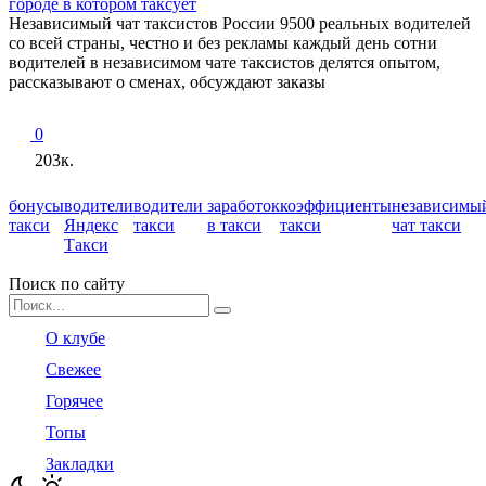
Независимый чат таксистов России 9500 реальных водителей
со всей страны, честно и без рекламы каждый день сотни
водителей в независимом чате таксистов делятся опытом,
рассказывают о сменах, обсуждают заказы
0
203к.
бонусы
водители
водители
заработок
коэффициенты
независимы
такси
Яндекс
такси
в такси
такси
чат такси
Такси
Поиск по сайту
Search
for:
О клубе
Свежее
Горячее
Топы
Закладки