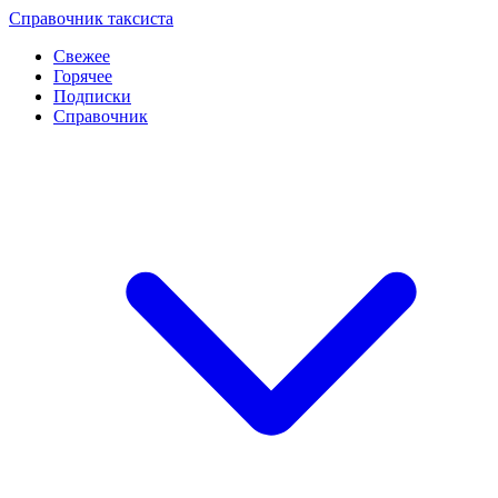
Перейти
Справочник таксиста
к
Свежее
контенту
Горячее
Подписки
Справочник