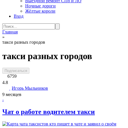
Выездной ремонт СПб и ЛО
Ночные дороги
Жёлтые короли
Вход
Search
for:
Главная
»
такси разных городов
такси разных городов
Подписаться
6759
4.8
Игорь Мыльников
9 месяцев
-
Чат о работе водителем такси