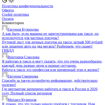
Политика конфиденциальности
Оферта
Cookie политика
Оплата
Комментарии
Евгения Кузнецова
А как быть, если машина не зарегистрирована как такси, но
используется для частных поездок?
Путевой лист для личных поездок на такси: штраф 500 рублей
или лишение авто на два месяца? Разбираем, что скажет
ГИБДД
Виктория Соколова
Я работаю в такси и могу сказать, что это очень разнообразно,
каждый день разные люди и разные ситуации.
Работа в такси это профессия или временный этап в жизни?
Евгения Смирнова
Спасибо за такую подробную информацию, действительно
полезно!
Где мигрантам запрещено работать в такси в России в 2026
году. Полный список регионов
Михаил Кузнецов
Я думаю, что это только начало проблем с топливом. Нам