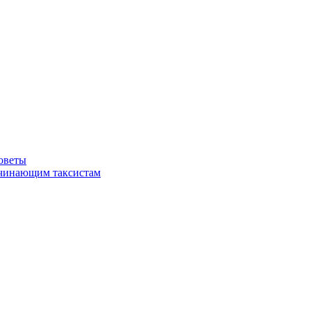
советы
ачинающим таксистам