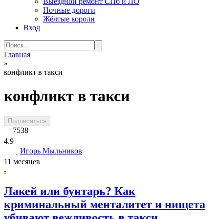
Выездной ремонт СПб и ЛО
Ночные дороги
Жёлтые короли
Вход
Search
for:
Главная
»
конфликт в такси
конфликт в такси
Подписаться
7538
4.9
Игорь Мыльников
11 месяцев
-
Лакей или бунтарь? Как
криминальный менталитет и нищета
убивают вежливость в такси