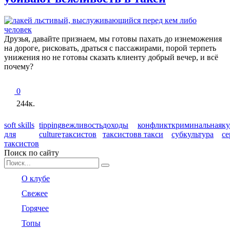
Друзья, давайте признаем, мы готовы пахать до изнеможения
на дороге, рисковать, драться с пассажирами, порой терпеть
унижения но не готовы сказать клиенту добрый вечер, и всё
почему?
0
244к.
soft skills
tipping
вежливость
доходы
конфликт
криминальная
ку
для
culture
таксистов
таксистов
в такси
субкультура
се
таксистов
Поиск по сайту
Search
for:
О клубе
Свежее
Горячее
Топы