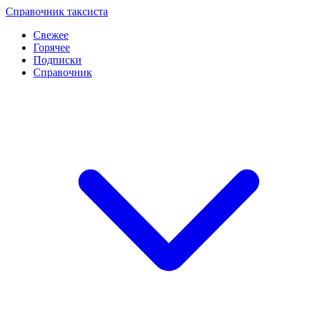
Перейти
Справочник таксиста
к
Свежее
контенту
Горячее
Подписки
Справочник