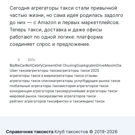
Сегодня агрегаторы такси стали привычной
частью жизни, но сама идея родилась задолго
до них — с Amazon и первых маркетплейсов.
Теперь такси, доставка и даже офисы
работают по одной логике: платформа
соединяет спрос и предложение.
0
207к.
BlaBlaCar
Bolt
Cabify
Careem
Didi Chuxing
Gojek
grab
inDrive
Maxim
Ola
Uber такси
агрегаторы такси
агрегаторы такси 2025
агрегаторы такси в мире
агрегаторы такси отзывы
агрегаторы такси список
агрегаторы услуг
будущее рынка такси
глобальные агрегаторы такси
история агрегаторов такси
конкуренция агрегаторов такси
крупнейшие агрегаторы такси
мировой рынок такси
развитие агрегаторов такси
рейтинг агрегаторов такси
финтех и такси
яндекс такси
Справочник таксиста
Клуб таксистов © 2019-2026