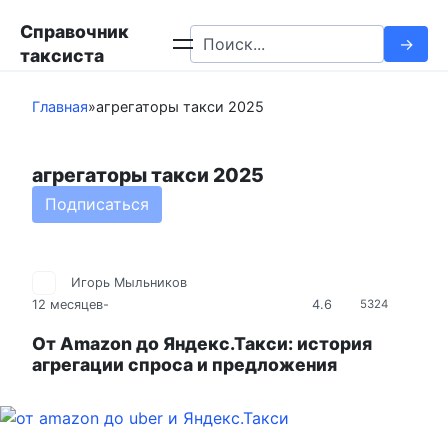
Перейти
Справочник
к
Search
таксиста
контенту
for:
Главная
»
агрегаторы такси 2025
агрегаторы такси 2025
Подписаться
Игорь Мыльников
4.6
12 месяцев
-
5324
От Amazon до Яндекс.Такси: история
агрегации спроса и предложения