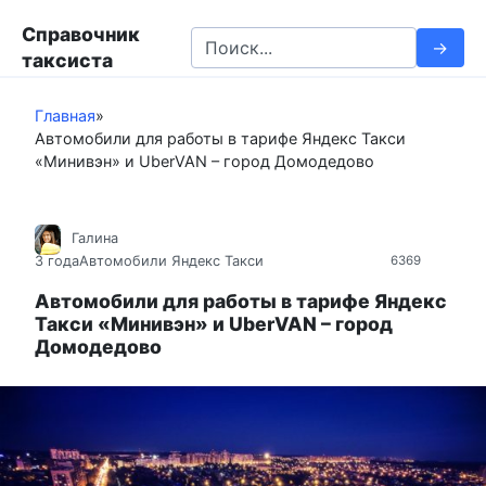
П
Справочник
е
S
таксиста
р
e
е
a
й
Главная
»
r
Автомобили для работы в тарифе Яндекс Такси
т
c
«Минивэн» и UberVAN – город Домодедово
и
h
к
f
к
o
Галина
о
r
3 года
Автомобили Яндекс Такси
6369
н
:
т
Автомобили для работы в тарифе Яндекс
Такси «Минивэн» и UberVAN – город
е
Домодедово
н
т
у