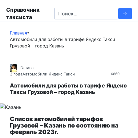
П
Справочник
е
S
таксиста
р
e
е
a
й
Главная
»
r
Автомобили для работы в тарифе Яндекс Такси
т
c
Грузовой – город Казань
и
h
к
f
к
o
Галина
о
r
3 года
Автомобили Яндекс Такси
6860
н
:
т
Автомобили для работы в тарифе Яндекс
Такси Грузовой – город Казань
е
н
т
у
Список автомобилей тарифов
Грузовой – Казань по состоянию на
февраль 2023г.