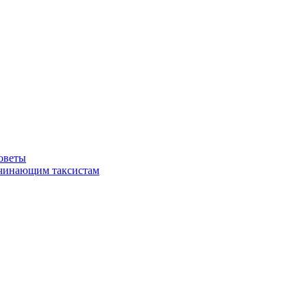
советы
ачинающим таксистам