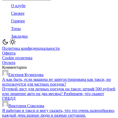
for:
О клубе
Свежее
Горячее
Топы
Закладки
Политика конфиденциальности
Оферта
Cookie политика
Оплата
Комментарии
Евгения Кузнецова
А как быть, если машина не зарегистрирована как такси, но
используется для частных поездок?
Путевой лист для личных поездок на такси: штраф 500 рублей
или лишение авто на два месяца? Разбираем, что скажет
ГИБДД
Виктория Соколова
Я работаю в такси и могу сказать, что это очень разнообразно,
каждый день разные люди и разные ситуации.