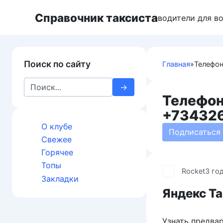
Перейти
Справочник таксиста
к
водители для в
контенту
Поиск по сайту
Главная
»
Телефон
Search
for:
Телефон
+73432
О клубе
Подписаться
Свежее
Горячее
Топы
Rocket
3 го
Закладки
Яндекс Та
Узнать предвар