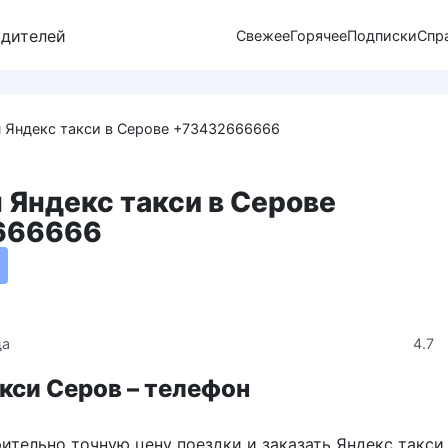
одителей
Свежее
Горячее
Подписки
Спр
 Яндекс такси в Серове +73432666666
 Яндекс такси в Серове
666666
4.7
да
кси Серов – телефон
ительно точную цену поездки и заказать Яндекс такси