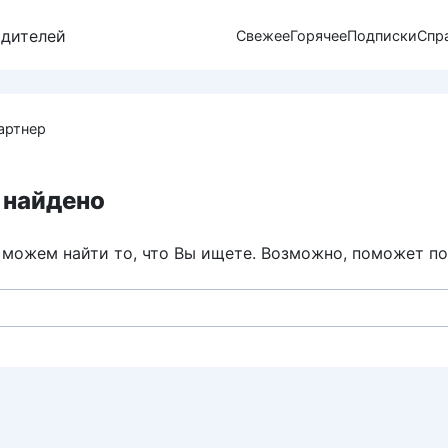
одителей
Свежее
Горячее
Подписки
Спр
артнер
 найдено
 можем найти то, что Вы ищете. Возможно, поможет по