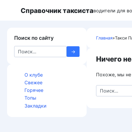
Перейти
Справочник таксиста
к
водители для в
контенту
Поиск по сайту
Главная
»
Такси П
Search
for:
Ничего не
Похоже, мы не
О клубе
Свежее
Search
Горячее
for:
Топы
Закладки