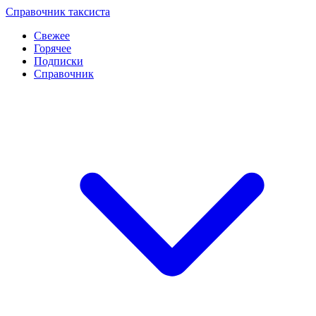
Перейти
Справочник таксиста
к
Свежее
контенту
Горячее
Подписки
Справочник