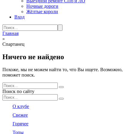
Выездной ремонт СПб и ЛО
Ночные дороги
Жёлтые короли
Вход
Search
for:
Главная
»
Спартанец
Ничего не найдено
Похоже, мы не можем найти то, что Вы ищете. Возможно,
поможет поиск.
Search
for:
Поиск по сайту
Search
for:
О клубе
Свежее
Горячее
Топы