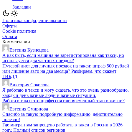
Закладки
Политика конфиденциальности
Оферта
Cookie политика
Оплата
Комментарии
Евгения Кузнецова
А как быть, если машина не зарегистрирована как такси, но
используется для частных поездок?
Путевой лист для личных поездок на такси: штраф 500 рублей
или лишение авто на два месяца? Разбираем, что скажет
ГИБДД
Виктория Соколова
Я работаю в такси и могу сказать, что это очень разнообразно,
каждый день разные люди и разные ситуации.
Работа в такси это профессия или временный этап в жизни?
Евгения Смирнова
Спасибо за такую подробную информацию, действительно
полезно!
Где мигрантам запрещено работать в такси в России в 2026
году. Полный список регионов