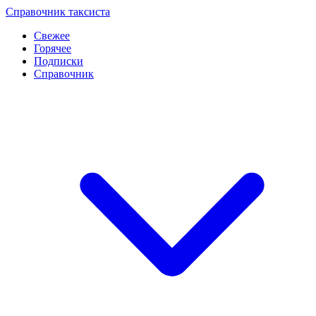
Перейти
Справочник таксиста
к
Свежее
контенту
Горячее
Подписки
Справочник