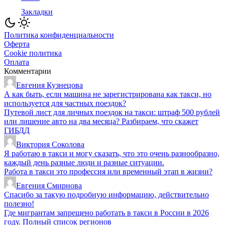
Закладки
Политика конфиденциальности
Оферта
Cookie политика
Оплата
Комментарии
Евгения Кузнецова
А как быть, если машина не зарегистрирована как такси, но
используется для частных поездок?
Путевой лист для личных поездок на такси: штраф 500 рублей
или лишение авто на два месяца? Разбираем, что скажет
ГИБДД
Виктория Соколова
Я работаю в такси и могу сказать, что это очень разнообразно,
каждый день разные люди и разные ситуации.
Работа в такси это профессия или временный этап в жизни?
Евгения Смирнова
Спасибо за такую подробную информацию, действительно
полезно!
Где мигрантам запрещено работать в такси в России в 2026
году. Полный список регионов