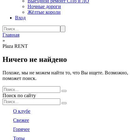
Выездной ремонт СПб и ЛО
Ночные дороги
Жёлтые короли
Вход
Search
for:
Главная
»
Plaza RENT
Ничего не найдено
Похоже, мы не можем найти то, что Вы ищете. Возможно,
поможет поиск.
Search
for:
Поиск по сайту
Search
for:
О клубе
Свежее
Горячее
Топы