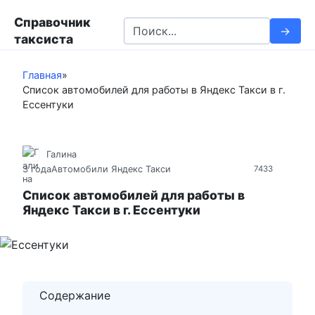
П
Справочник
е
S
таксиста
р
e
е
a
й
Главная
»
r
Список автомобилей для работы в Яндекс Такси в г.
т
c
Ессентуки
и
h
к
f
к
o
Галина
о
r
3 года
Автомобили Яндекс Такси
7433
н
:
т
Список автомобилей для работы в
Яндекс Такси в г. Ессентуки
е
н
т
у
Содержание