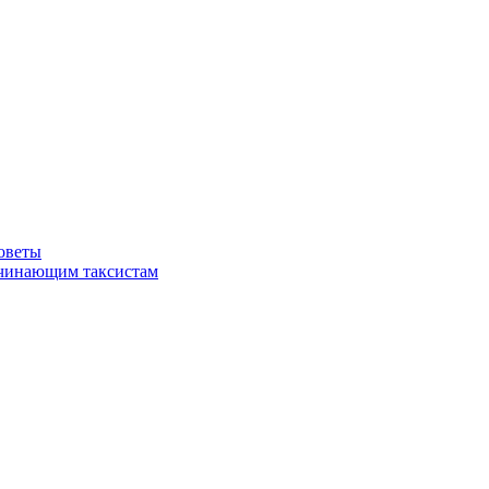
советы
ачинающим таксистам