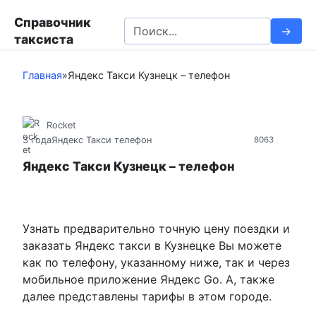
П
Справочник
е
S
таксиста
р
e
е
a
й
Главная
»
Яндекс Такси Кузнецк – телефон
r
т
c
и
h
к
Rocket
f
3 года
Яндекс Такси телефон
8063
к
o
о
r
Яндекс Такси Кузнецк – телефон
н
:
т
е
н
Узнать предварительно точную цену поездки и
т
заказать Яндекс такси в Кузнецке Вы можете
у
как по телефону, указанному ниже, так и через
мобильное приложение Яндекс Go. А, также
далее представлены тарифы в этом городе.