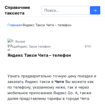
П
Справочник
е
S
таксиста
р
e
е
a
й
Главная
»
Яндекс Такси Чита – телефон
r
т
c
и
h
к
Rocket
f
3 года
Яндекс Такси телефон
6751
к
o
о
r
Яндекс Такси Чита – телефон
н
:
т
е
н
Узнать предварительно точную цену поездки и
т
заказать Яндекс такси в
Чите
Вы можете как
у
по телефону, указанному ниже, так и через
мобильное приложение Яндекс Go. А, также
далее представлены тарифы в городе Чита.