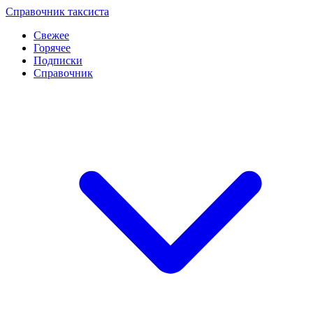
Перейти
Справочник таксиста
к
Свежее
контенту
Горячее
Подписки
Справочник