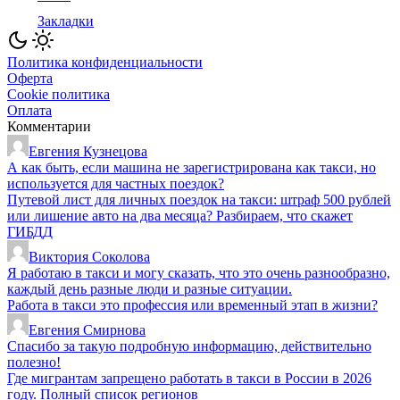
Закладки
Политика конфиденциальности
Оферта
Cookie политика
Оплата
Комментарии
Евгения Кузнецова
А как быть, если машина не зарегистрирована как такси, но
используется для частных поездок?
Путевой лист для личных поездок на такси: штраф 500 рублей
или лишение авто на два месяца? Разбираем, что скажет
ГИБДД
Виктория Соколова
Я работаю в такси и могу сказать, что это очень разнообразно,
каждый день разные люди и разные ситуации.
Работа в такси это профессия или временный этап в жизни?
Евгения Смирнова
Спасибо за такую подробную информацию, действительно
полезно!
Где мигрантам запрещено работать в такси в России в 2026
году. Полный список регионов