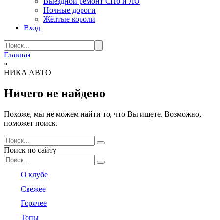
Выездной ремонт СПб и ЛО
Ночные дороги
Жёлтые короли
Вход
Search
for:
Главная
»
НИКА АВТО
Ничего не найдено
Похоже, мы не можем найти то, что Вы ищете. Возможно,
поможет поиск.
Search
for:
Поиск по сайту
Search
for:
О клубе
Свежее
Горячее
Топы