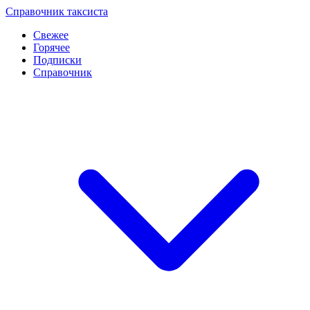
Перейти
Справочник таксиста
к
Свежее
контенту
Горячее
Подписки
Справочник