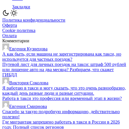
Закладки
Политика конфиденциальности
Оферта
Cookie политика
Оплата
Комментарии
Евгения Кузнецова
А как быть, если машина не зарегистрирована как такси, но
используется для частных поездок?
Путевой лист для личных поездок на такси: штраф 500 рублей
или лишение авто на два месяца? Разбираем, что скажет
ГИБДД
Виктория Соколова
Я работаю в такси и могу сказать, что это очень разнообразно,
каждый день разные люди и разные ситуации.
Работа в такси это профессия или временный этап в жизни?
Евгения Смирнова
Спасибо за такую подробную информацию, действительно
полезно!
Где мигрантам запрещено работать в такси в России в 2026
году. Полный список регионов