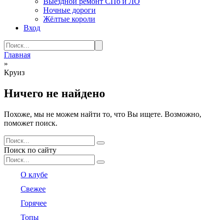
Выездной ремонт СПб и ЛО
Ночные дороги
Жёлтые короли
Вход
Search
for:
Главная
»
Круиз
Ничего не найдено
Похоже, мы не можем найти то, что Вы ищете. Возможно,
поможет поиск.
Search
for:
Поиск по сайту
Search
for:
О клубе
Свежее
Горячее
Топы