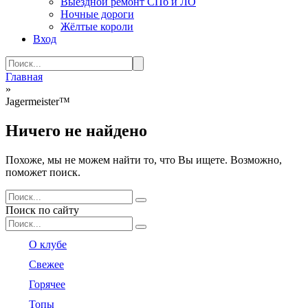
Выездной ремонт СПб и ЛО
Ночные дороги
Жёлтые короли
Вход
Search
for:
Главная
»
Jagermeister™
Ничего не найдено
Похоже, мы не можем найти то, что Вы ищете. Возможно,
поможет поиск.
Search
for:
Поиск по сайту
Search
for:
О клубе
Свежее
Горячее
Топы