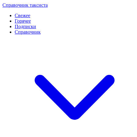
Перейти
Справочник таксиста
к
Свежее
контенту
Горячее
Подписки
Справочник