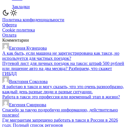
Закладки
Политика конфиденциальности
Оферта
Cookie политика
Оплата
Комментарии
Евгения Кузнецова
А как быть, если машина не зарегистрирована как такси, но
используется для частных поездок?
Путевой лист для личных поездок на такси: штраф 500 рублей
или лишение авто на два месяца? Разбираем, что скажет
ГИБДД
Виктория Соколова
Я работаю в такси и могу сказать, что это очень разнообразно,
каждый день разные люди и разные ситуации.
Работа в такси это профессия или временный этап в жизни?
Евгения Смирнова
Спасибо за такую подробную информацию, действительно
полезно!
Где мигрантам запрещено работать в такси в России в 2026
году. Полный список регионов