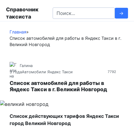
П
Справочник
е
S
таксиста
р
e
е
a
й
Главная
»
r
Список автомобилей для работы в Яндекс Такси в г.
т
c
Великий Новгород
и
h
к
f
к
o
Галина
о
r
3 года
Автомобили Яндекс Такси
7792
н
:
т
Список автомобилей для работы в
Яндекс Такси в г. Великий Новгород
е
н
т
у
Список действующих тарифов Яндекс Такси
город Великий Новгород