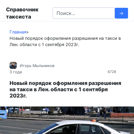
П
Справочник
е
S
таксиста
р
e
е
a
й
Главная
»
r
Новый порядок оформления разрешения на такси в
т
c
Лен. области с 1 сентября 2023г.
и
h
к
f
к
o
Игорь Мыльников
о
r
3 года
6728
н
:
т
Новый порядок оформления разрешения
на такси в Лен. области с 1 сентября
е
2023г.
н
т
у